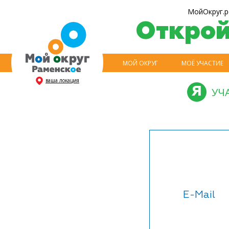
МойОкруг.р
Откро
МОЙ ОКРУГ
МОЁ УЧАСТИЕ
ваша локация
УЧ
E-Mail