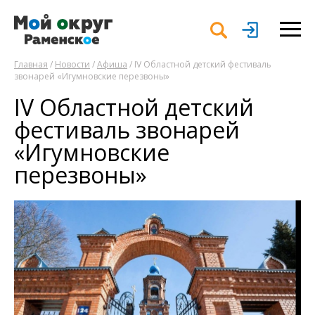
Главная
/
Новости
/
Афиша
/ IV Областной детский фестиваль
звонарей «Игумновские перезвоны»
IV Областной детский
фестиваль звонарей
«Игумновские
перезвоны»