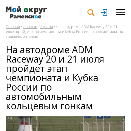
Главная
/
Новости
/
Афиша
/ На автодроме ADM Raceway 20 и 21
июля пройдет этап чемпионата и Кубка России по автомобильным
кольцевым гонкам
На автодроме ADM
Raceway 20 и 21 июля
пройдет этап
чемпионата и Кубка
России по
автомобильным
кольцевым гонкам