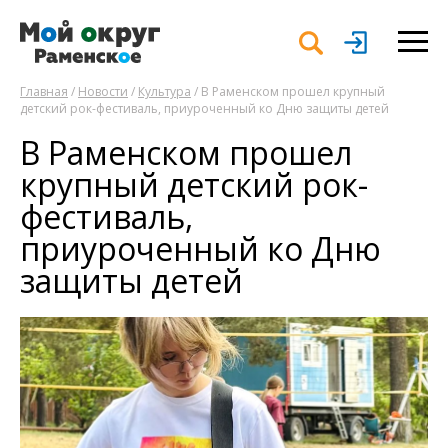
Главная
/
Новости
/
Культура
/ В Раменском прошел крупный
детский рок-фестиваль, приуроченный ко Дню защиты детей
В Раменском прошел
крупный детский рок-
фестиваль,
приуроченный ко Дню
защиты детей