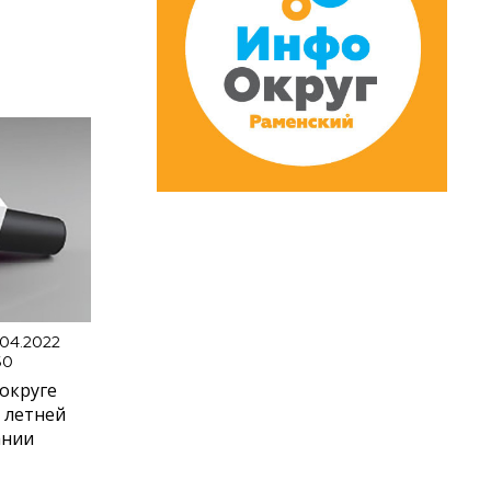
.04.2022
50
округе
 летней
ании