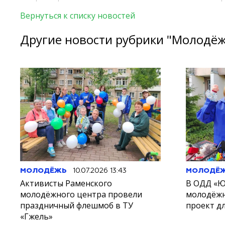
Вернуться к списку новостей
Другие новости рубрики "Молодё
МОЛОДЁЖЬ
10.07.2026 13:43
МОЛОДЁ
Активисты Раменского
В ОДД «Ю
молодёжного центра провели
молодёжн
праздничный флешмоб в ТУ
проект д
«Гжель»