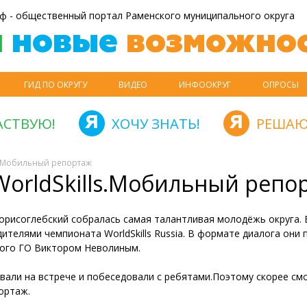
ф - общественный портал Раменского муниципального округа
й
новые
возможнос
ГИД ПО ОКРУГУ
ВИДЕО
ИНФООКРУГ
ОПРОСЫ
АСТВУЮ!
ХОЧУ ЗНАТЬ!
РЕШАЮ
ls.Мобильный репортаж
WorldSkills.Мобильный репо
Борисоглебский собралась самая талантливая молодёжь округа. 
ителями чемпионата WorldSkills Russia. В формате диалога они
кого ГО Виктором Неволиным.
али на встрече и побеседовали с ребятами.Поэтому скорее см
ортаж.