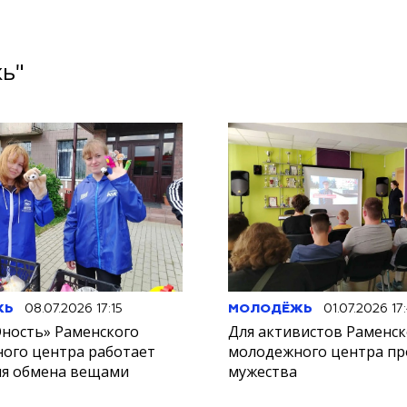
жь"
ЖЬ
08.07.2026 17:15
МОЛОДЁЖЬ
01.07.2026 17
ность» Раменского
Для активистов Раменск
ого центра работает
молодежного центра пр
ля обмена вещами
мужества