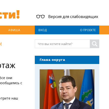
ти!
Версия для слабовидящих
АФИША
ВХОД
О ПРОЕКТЕ
!
Глава округа
ртаж
Все они
 пообщались с
отрите наш