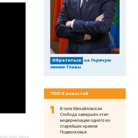
Обратиться
на Горячую
линию Главы
ТОП-5 новостей
В селе Михайловская
Слобода завершён этап
модернизации одного из
старейших храмов
Подмосковья
втор: moy_okrug