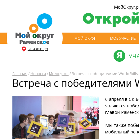
МойОкруг.р
Откро
МОЙ ОКРУГ
МОЁ УЧАСТИЕ
ваша локация
УЧ
Главная
/
Новости
/
Молодёжь
/ Встреча с победителями WorldSkil
Встреча с победителями 
6 апреля в СК 
являются побед
главой Раменс
Мы также побыв
мобильный реп