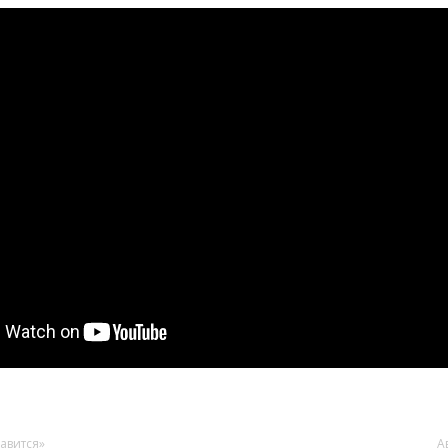
авится»
А