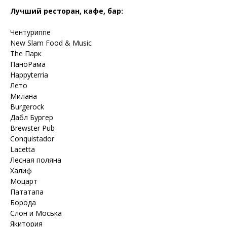
Лучший ресторан, кафе, бар:
Чентуриппе
New Slam Food & Music
The Парк
ПаноРама
Happyterria
Лето
Милана
Burgerock
Дабл Бургер
Brewster Pub
Conquistador
Lacetta
Лесная поляна
Халиф
Моцарт
Пататапа
Борода
Слон и Моська
Якитория