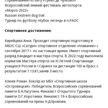
Соревнования по бегу «Трейл де Чулково»
Всероссийский зимний фестиваль автоспорта
«Мороз-2022»
Russian exstrem dog trail
Турнир по футболу «Кубок легенд» в п.РАОС
Спортивное достижение:
Кирейцева Анна. Проходит спортивную подготовку в
МБУС СШ «Сатурн» спортивное отделение «плавание» с
сентября 2017 г. по настоящее время. Имеет спортивный
разряд Кандидат в мастера спорта. В 2022 году выполнила
норматив Мастера спорта: на XI Летней Спартакиаде
учащихся России в г.Саранск на дистанции 100 м брасс с
результатом 1.13.81,заняв 3 место.
Клюев Роман. Боксёр из МБУ «Спортивная школа
«Островецкая». Победитель Всероссийских соревнований
памяти Б.Н.Лагутина. Финалист Открытого Турнира
памяти О.Г.Коротаева. Финалист 19-х Всероссийских
соревнований на призы Н.Д.Хромова.