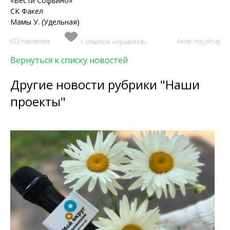
«Вести Софьино»
СК Факел
Мамы У. (Удельная)
623 просмотров
1 отметок «Нравится»
Автор: moy_okrug
Вернуться к списку новостей
Другие новости рубрики "Наши
проекты"