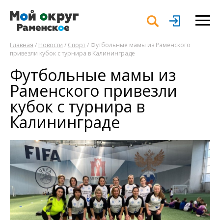
Главная
/
Новости
/
Спорт
/ Футбольные мамы из Раменского
привезли кубок с турнира в Калининграде
Футбольные мамы из
Раменского привезли
кубок с турнира в
Калининграде