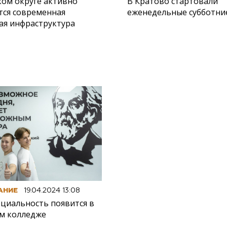
ком округе активно
В Кратово стартовали
тся современная
еженедельные субботние
ая инфраструктура
АНИЕ
19.04.2024 13:08
ециальность появится в
м колледже