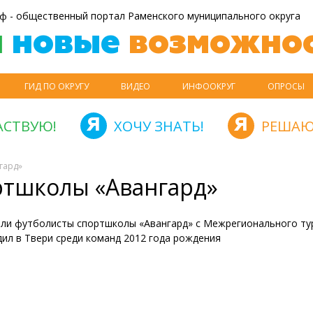
ф - общественный портал Раменского муниципального округа
й
новые
возможнос
ГИД ПО ОКРУГУ
ВИДЕО
ИНФООКРУГ
ОПРОСЫ
АСТВУЮ!
ХОЧУ ЗНАТЬ!
РЕШАЮ
гард»
ртшколы «Авангард»
ли футболисты спортшколы «Авангард» с Межрегионального ту
ил в Твери среди команд 2012 года рождения