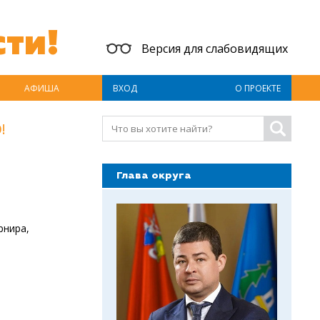
ти!
Версия для слабовидящих
АФИША
ВХОД
О ПРОЕКТЕ
!
Глава округа
рнира,