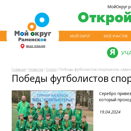
МойОкруг.р
Откро
МОЙ ОКРУГ
МОЁ УЧАСТИЕ
ваша локация
УЧ
Главная
/
Новости
/
Спорт
/ Победы футболистов спортшколы «Аван
Победы футболистов спо
Серебро привез
который проход
19.04.2024