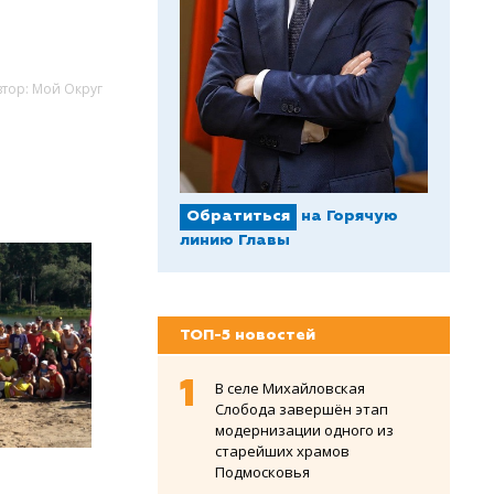
втор: Мой Округ
Обратиться
на Горячую
линию Главы
ТОП-5 новостей
В селе Михайловская
Слобода завершён этап
модернизации одного из
старейших храмов
Подмосковья