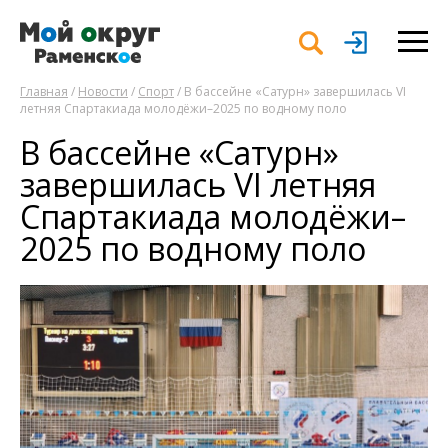
Главная
/
Новости
/
Спорт
/ В бассейне «Сатурн» завершилась VI
летняя Спартакиада молодёжи–2025 по водному поло
В бассейне «Сатурн»
завершилась VI летняя
Спартакиада молодёжи–
2025 по водному поло