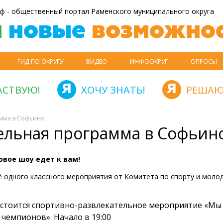
ф - общественный портал Раменского муниципального округа
й
новые
возможнос
ГИД ПО ОКРУГУ
ВИДЕО
ИНФООКРУГ
ОПРОСЫ
АСТВУЮ!
ХОЧУ ЗНАТЬ!
РЕШАЮ
амма в Софьино
ельная программа в Софьин
овое шоу едет к вам!
 одного классного мероприятия от Комитета по спорту и моло
остоится спортивно-развлекательное мероприятие «Мы
 чемпионов».
Начало в 19:00