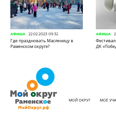
АФИША
22.02.2023 09:32
АФИША
2
Где праздновать Масленицу в
Фестивал
Раменском округе?
ДК «Побе
МОЙ ОКРУГ
МОЁ УЧ
МойОкруг.рф