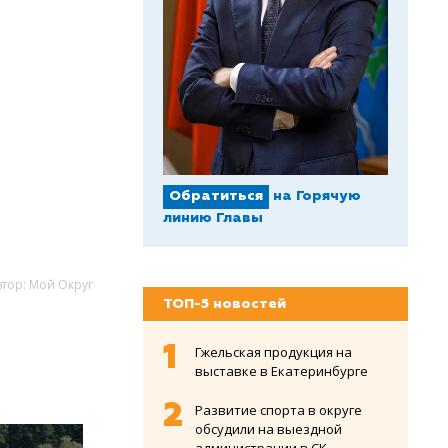
Обратиться
на Горячую
линию Главы
втор: Мой Округ
ТОП-5 новостей
Гжельская продукция на
выставке в Екатеринбурге
Развитие спорта в округе
обсудили на выездной