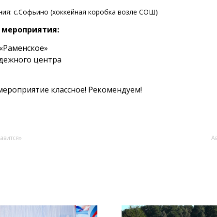
ия: с.Софьино (хоккейная коробка возле СОШ)
 мероприятия:
«Раменское»
одежного центра
мероприятие классное! Рекомендуем!
авится»
А