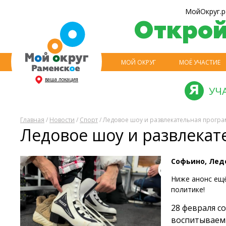
МойОкруг.р
Откро
МОЙ ОКРУГ
МОЁ УЧАСТИЕ
ваша локация
УЧ
Главная
/
Новости
/
Спорт
/ Ледовое шоу и развлекательная прогр
Ледовое шоу и развлекат
Софьино, Лед
Ниже анонс ещё
политике!
28 февраля с
воспитываем