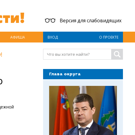
ти!
Версия для слабовидящих
АФИША
ВХОД
О ПРОЕКТЕ
!
Глава округа
о
дежной