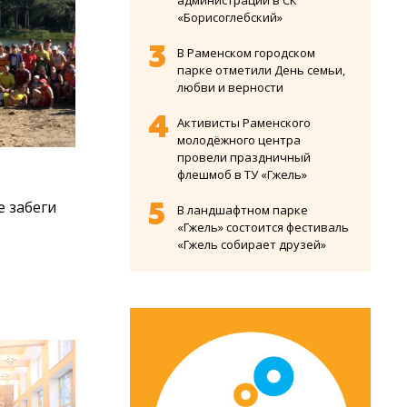
администрации в СК
«Борисоглебский»
В Раменском городском
парке отметили День семьи,
любви и верности
Активисты Раменского
молодёжного центра
провели праздничный
флешмоб в ТУ «Гжель»
 забеги
В ландшафтном парке
«Гжель» состоится фестиваль
«Гжель собирает друзей»